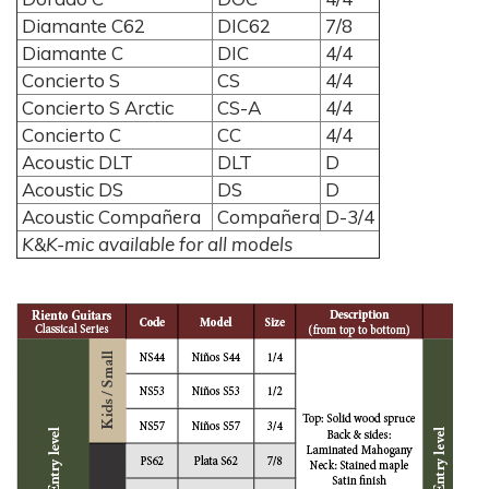
Diamante C62
DIC62
7/8
Diamante C
DIC
4/4
Concierto S
CS
4/4
Concierto S Arctic
CS-A
4/4
Concierto C
CC
4/4
Acoustic DLT
DLT
D
Acoustic DS
DS
D
Acoustic Compañera
Compañera
D-3/4
K&K-mic available for all models