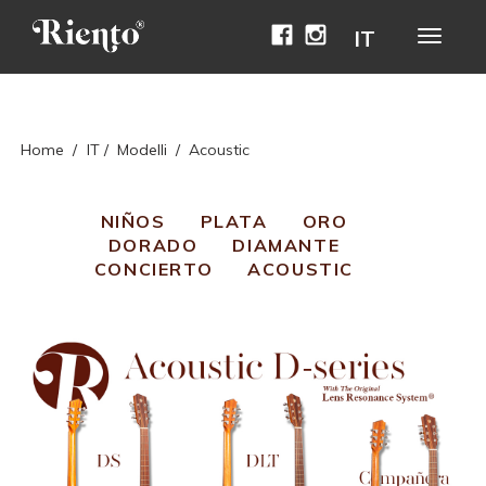
Facebook
Instagram
IT
Avaa
naviga
Home
/
IT
/
Modelli
/
Acoustic
NIÑOS
PLATA
ORO
DORADO
DIAMANTE
CONCIERTO
ACOUSTIC