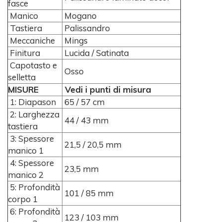
fasce
Manico
Mogano
Tastiera
Palissandro
Meccaniche
Mings
Finitura
Lucida / Satinata
Capotasto e
Osso
selletta
MISURE
Vedi i punti di misura
1: Diapason
65 / 57 cm
2: Larghezza
44 / 43 mm
tastiera
3: Spessore
21,5 / 20,5 mm
manico 1
4: Spessore
23,5 mm
manico 2
5: Profondità
101 / 85 mm
corpo 1
6: Profondità
123 / 103 mm