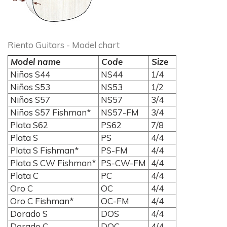
Riento Guitars - Model chart
Model name
Code
Size
Niños S44
NS44
1/4
Niños S53
NS53
1/2
Niños S57
NS57
3/4
Niños S57 Fishman*
NS57-FM
3/4
Plata S62
PS62
7/8
Plata S
PS
4/4
Plata S Fishman*
PS-FM
4/4
Plata S CW Fishman*
PS-CW-FM
4/4
Plata C
PC
4/4
Oro C
OC
4/4
Oro C Fishman*
OC-FM
4/4
Dorado S
DOS
4/4
Dorado C
DOC
4/4